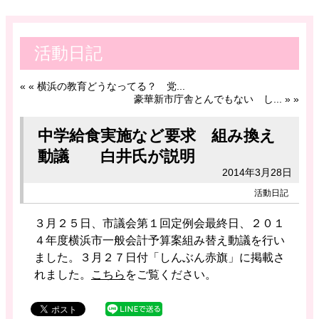
活動日記
«
« 横浜の教育どうなってる？ 党...
豪華新市庁舎とんでもない し... »
»
中学給食実施など要求 組み換え
動議 白井氏が説明
2014年3月28日
活動日記
３月２５日、市議会第１回定例会最終日、２０１
４年度横浜市一般会計予算案組み替え動議を行い
ました。３月２７日付「しんぶん赤旗」に掲載さ
れました。
こちら
をご覧ください。